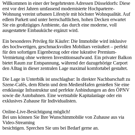
Willkommen in einer der begehrtesten Adressen Düsseldorfs: Diese
erst vor drei Jahren umfassend modernisierte Hochparterre-
Wohnung vereint urbanen Lifestyle mit höchster Wohnqualität. Auf
edlem Parkett und unter herrschaftlichen, hohen Decken erwartet
Sie ein großzügiges Ambiente, das durch eine moderne, voll
ausgestattete Einbauküche ergänzt wird.
Ein besonderes Privileg für Käufer: Die Immobilie wird inklusive
des hochwertigen, geschmackvollen Mobiliars veräußert – perfekt
für den sofortigen Eigenbezug oder eine lukrative Premium-
Vermietung ohne weiteren Investitionsaufwand. Ein privater Balkon
bietet Raum zur Entspannung, während der dazugehörige Carport
den Alltag in dieser zentralen Lage maximal komfortabel gestaltet.
Die Lage in Unterbilk ist unschlagbar: In direkter Nachbarschaft zu
Szene-Cafés, dem Rhein und dem MedienHafen genießen Sie eine
erstklassige Infrastruktur und perfekte Anbindungen an den ÖPNV
sowie die Autobahnen. Eine wertstabile Kapitalanlage oder ein
exklusives Zuhause für Individualisten.
Online-Live-Besichtigung möglich!
Bei uns können Sie Ihre Wunschimmobilie von Zuhause aus via
Video-Streaming
besichtigen. Sprechen Sie uns bei Bedarf gerne an.