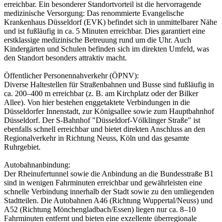
erreichbar. Ein besonderer Standortvorteil ist die hervorragende
medizinische Versorgung: Das renommierte Evangelische
Krankenhaus Düsseldorf (EVK) befindet sich in unmittelbarer Nähe
und ist fußläufig in ca. 5 Minuten erreichbar. Dies garantiert eine
erstklassige medizinische Betreuung rund um die Uhr. Auch
Kindergärten und Schulen befinden sich im direkten Umfeld, was
den Standort besonders attraktiv macht.
Öffentlicher Personennahverkehr (ÖPNV):
Diverse Haltestellen für Straßenbahnen und Busse sind fußläufig in
ca. 200–400 m erreichbar (z. B. am Kirchplatz oder der Bilker
Allee). Von hier bestehen enggetaktete Verbindungen in die
Düsseldorfer Innenstadt, zur Königsallee sowie zum Hauptbahnhof
Düsseldorf. Der S-Bahnhof "Düsseldorf-Völklinger Straße" ist
ebenfalls schnell erreichbar und bietet direkten Anschluss an den
Regionalverkehr in Richtung Neuss, Köln und das gesamte
Ruhrgebiet.
Autobahnanbindung:
Der Rheinufertunnel sowie die Anbindung an die Bundesstraße B1
sind in wenigen Fahrminuten erreichbar und gewährleisten eine
schnelle Verbindung innerhalb der Stadt sowie zu den umliegenden
Stadtteilen. Die Autobahnen A46 (Richtung Wuppertal/Neuss) und
A52 (Richtung Mönchengladbach/Essen) liegen nur ca. 8–10
Fahrminuten entfernt und bieten eine exzellente überregionale