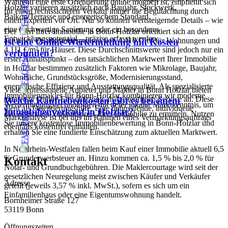
Während eine erste Orientierung online möglich ist, empfiehlt sich
Holzlar variieren zusätzlich nach Baujahr, Stockwerk,
für einen rechtssicheren Verkauf immer die Begutachtung durch
Balkon/Terrasse und energetischem Standard.
einen Experten vor Ort. Nur so können wertsteigernde Details – wie
eine hochwertige Sanierung oder ein besonderes
Der Wert Ihrer Immobilie in Bonn-Holzlar orientiert sich an den
Entwicklungspotenzial – präzise erfasst werden.
aktuellen Quadratmeterpreisen von 4.410 €/m² für Wohnungen und
Ist eine Online-Wertermittlung mit Kosten
4.111 €/m² für Häuser. Diese Durchschnittswerte sind jedoch nur ein
verbunden?
erster Anhaltspunkt – den tatsächlichen Marktwert Ihrer Immobilie
in Holzlar bestimmen zusätzlich Faktoren wie Mikrolage, Baujahr,
Wohnfläche, Grundstücksgröße, Modernisierungsstand,
energetische Effizienz und Ausstattungsqualität. Als spezialisierte
Viele professionelle Anbieter und Makler in Bonn Holzlar bieten
Immobilienmakler für Bonn-Holzlar kombinieren wir moderne
eine erste Online-Einschätzung als kostenfreien Service an. Diese
Welche Kaufnebenkosten gibt es bei einem
Wertermittlungstechnologien mit tiefer lokaler Marktkenntnis, um
dient als Orientierungshilfe. Eine tiefgreifende, individuelle
Immobilienverkauf in Holzlar?
den optimalen Verkaufspreis Ihrer Immobilie zu ermitteln. Nutzen
Marktanalyse ist bei uns im Rahmen eines Vermarktungsauftrags
Sie unsere kostenlose Immobilienbewertung in Bonn-Holzlar und
ebenfalls kostenfrei enthalten.
erhalten Sie eine fundierte Einschätzung zum aktuellen Marktwert.
In Nordrhein-Westfalen fallen beim Kauf einer Immobilie aktuell 6,5
% Grunderwerbsteuer an. Hinzu kommen ca. 1,5 % bis 2,0 % für
Kontakt
Notar- und Grundbuchgebühren. Die Maklercourtage wird seit der
gesetzlichen Neuregelung meist zwischen Käufer und Verkäufer
Adresse
geteilt (jeweils 3,57 % inkl. MwSt.), sofern es sich um ein
Einfamilienhaus oder eine Eigentumswohnung handelt.
Bornheimer Straße 127
53119 Bonn
Öffnungszeiten