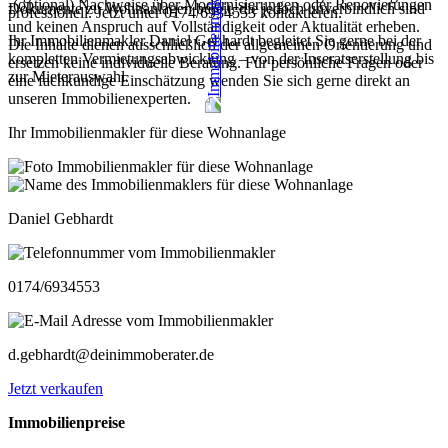
-(optional) Nachweise über Modernisierungen oder Renovierungen
Dokumente zu Wohnanlagen bereit, die jedoch unverbindlich sind
professionell. Jetzt unter 0174/6934553 kontaktieren.
und keinen Anspruch auf Vollständigkeit oder Aktualität erheben.
Ihr Immobilienmakler Daniel Gebhardt begleitet Sie gerne bei der
Die Inhalte dienen ausschließlich der allgemeinen Orientierung und
kompletten Vermietungsabwicklung – von der Inseratserstellung bis
ersetzen keine individuelle Beratung. Für persönliche Fragen oder
zur Mieterauswahl.
eine fachkundige Einschätzung wenden Sie sich gerne direkt an
unseren Immobilienexperten.
Ihr Immobilienmakler für diese Wohnanlage
Daniel Gebhardt
0174/6934553
d.gebhardt@deinimmoberater.de
Jetzt verkaufen
Immobilienpreise