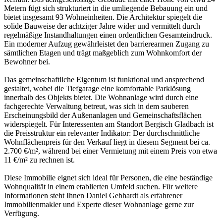
Metern fügt sich strukturiert in die umliegende Bebauung ein und
bietet insgesamt 93 Wohneinheiten. Die Architektur spiegelt die
solide Bauweise der achtziger Jahre wider und vermittelt durch
regelmäßige Instandhaltungen einen ordentlichen Gesamteindruck.
Ein moderner Aufzug gewährleistet den barrierearmen Zugang zu
sämtlichen Etagen und trägt maßgeblich zum Wohnkomfort der
Bewohner bei.
Das gemeinschaftliche Eigentum ist funktional und ansprechend
gestaltet, wobei die Tiefgarage eine komfortable Parklösung
innerhalb des Objekts bietet. Die Wohnanlage wird durch eine
fachgerechte Verwaltung betreut, was sich in dem sauberen
Erscheinungsbild der Außenanlagen und Gemeinschaftsflächen
widerspiegelt. Für Interessenten am Standort Bergisch Gladbach ist
die Preisstruktur ein relevanter Indikator: Der durchschnittliche
Wohnflächenpreis für den Verkauf liegt in diesem Segment bei ca.
2.700 €/m², während bei einer Vermietung mit einem Preis von etwa
11 €/m² zu rechnen ist.
Diese Immobilie eignet sich ideal für Personen, die eine beständige
Wohnqualität in einem etablierten Umfeld suchen. Für weitere
Informationen steht Ihnen Daniel Gebhardt als erfahrener
Immobilienmakler und Experte dieser Wohnanlage gerne zur
Verfügung.