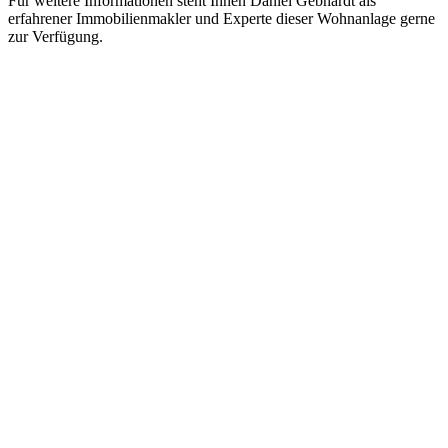
Für weitere Informationen steht Ihnen Daniel Gebhardt als
erfahrener Immobilienmakler und Experte dieser Wohnanlage gerne
zur Verfügung.