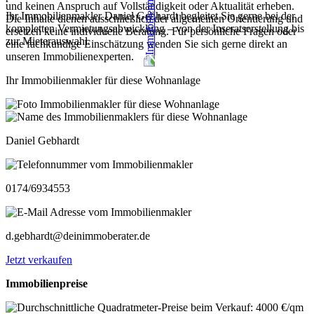
und keinen Anspruch auf Vollständigkeit oder Aktualität erheben.
Ihr Immobilienmakler Daniel Gebhardt begleitet Sie gerne bei der
Die Inhalte dienen ausschließlich der allgemeinen Orientierung und
kompletten Vermietungsabwicklung – von der Inseratserstellung bis
ersetzen keine individuelle Beratung. Für persönliche Fragen oder
zur Mieterauswahl.
eine fachkundige Einschätzung wenden Sie sich gerne direkt an
unseren Immobilienexperten.
Ihr Immobilienmakler für diese Wohnanlage
Daniel Gebhardt
0174/6934553
d.gebhardt@deinimmoberater.de
Jetzt verkaufen
Immobilienpreise