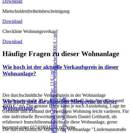
Download
Mietschuldenfreiheitsbescheinigung
Download
Checkliste Wohnungsverkauf
Download
Häufige Fragen zu dieser Wohnanlage
Wie hoch ist der aktuelle Verkaufspreis in dieser
Wohnanlage?
Der durchschnittliche Verkaufspreis in der Wohnanlage
"Lindemannstraße 35 in 40237 Düsseldorf" liegt derzeit bei rund
Wie hoch sind die aktuellen Mietpreise in dieser
4000 € / m². Die genaue Höhe kann je nach Ausstattung, Lage im
Wohnanlage?
Gebäude und Zustand der jeweiligen Wohnung leicht variieren. Für
eine individuelle Bewertung steht Ihnen Daniel Gebhardt, als
erfahrene/r Immobilienmakler/in für diese Wohnanlage, gerne
beratend unter 0174/6934553 zur Seite.
Die durchschnittliche Miete in der Wohnanlage "Lindemannstraße