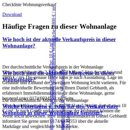
Checkliste Wohnungsverkauf
Download
Häufige Fragen zu dieser Wohnanlage
Wie hoch ist der aktuelle Verkaufspreis in dieser
Wohnanlage?
Der durchschnittliche Verkaufspreis in der Wohnanlage
"Bruchermühlenstraße 2-24 in 42781 Haan" liegt derzeit bei rund
Wie hoch sind die aktuellen Mietpreise in dieser
2800 € / m². Die genaue Höhe kann je nach Ausstattung, Lage im
Wohnanlage?
Gebäude und Zustand der jeweiligen Wohnung leicht variieren. Für
eine individuelle Bewertung steht Ihnen Daniel Gebhardt, als
erfahrene/r Immobilienmakler/in für diese Wohnanlage, gerne
beratend unter 0174/6934553 zur Seite.
Die durchschnittliche Miete in der Wohnanlage
"Bruchermühlenstraße 2-24 in 42781 Haan" beträgt derzeit etwa 10
Welche Unterlagen werden für den Verkauf einer
€ / m². Je nach Größe und Ausstattung der Wohnung können die
Wohnung in dieser Wohnanlage benötigt?
Werte leicht abweichen. Ihr/e Immobilienmakler/in Daniel Gebhardt
informiert Sie gerne unter 0174/6934553 über die aktuelle
Marktlage und vergleichbare Mietobjekte.