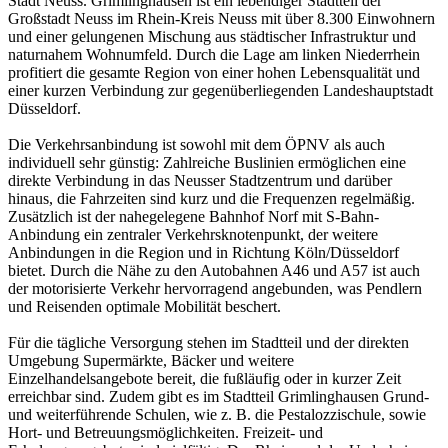
Stadt Neuss. Grimlinghausen ist ein lebendiger Stadtteil der
Großstadt Neuss im Rhein-Kreis Neuss mit über 8.300 Einwohnern
und einer gelungenen Mischung aus städtischer Infrastruktur und
naturnahem Wohnumfeld. Durch die Lage am linken Niederrhein
profitiert die gesamte Region von einer hohen Lebensqualität und
einer kurzen Verbindung zur gegenüberliegenden Landeshauptstadt
Düsseldorf.
Die Verkehrsanbindung ist sowohl mit dem ÖPNV als auch
individuell sehr günstig: Zahlreiche Buslinien ermöglichen eine
direkte Verbindung in das Neusser Stadtzentrum und darüber
hinaus, die Fahrzeiten sind kurz und die Frequenzen regelmäßig.
Zusätzlich ist der nahegelegene Bahnhof Norf mit S-Bahn-
Anbindung ein zentraler Verkehrsknotenpunkt, der weitere
Anbindungen in die Region und in Richtung Köln/Düsseldorf
bietet. Durch die Nähe zu den Autobahnen A46 und A57 ist auch
der motorisierte Verkehr hervorragend angebunden, was Pendlern
und Reisenden optimale Mobilität beschert.
Für die tägliche Versorgung stehen im Stadtteil und der direkten
Umgebung Supermärkte, Bäcker und weitere
Einzelhandelsangebote bereit, die fußläufig oder in kurzer Zeit
erreichbar sind. Zudem gibt es im Stadtteil Grimlinghausen Grund-
und weiterführende Schulen, wie z. B. die Pestalozzischule, sowie
Hort- und Betreuungsmöglichkeiten. Freizeit- und