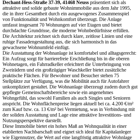
Dechant-Hess-Straße 37-39, 41468 Neuss
präsentiert sich als
attraktive und solide gebaute Wohnimmobilie aus dem Jahr 1995,
die in ihrer Gesamtheit durch ein ausgewogenes Zusammenspiel
von Funktionalität und Wohnkomfort überzeugt. Die Anlage
umfasst insgesamt 70 Wohnungen auf vier Etagen und bietet
durchdachte Grundrisse, die moderne Wohnbedürfnisse erfüllen.
Die Architektur zeichnet sich durch klare, zeitlose Linien und eine
ruhige Fassadengestaltung aus, die sich harmonisch in das
gewachsene Wohnumfeld einfügt.
Die Ausstattung der Wohnanlage ist komfortabel und alltagsgerecht:
Ein Aufzug sorgt für barrierefreie Erschließung bis in die oberen
Wohnetagen, ein Fahrradkeller erleichtert die Unterbringung von
Zweirädern und ein großzügiger Waschkeller bietet zusätzliche
praktische Flächen. Für Bewohner und Besucher stehen 75
Stellplätze zur Verfügung, was die Mobilität auch für Autofahrer
unkompliziert gestaltet. Die Wohnanlage überzeugt zudem durch gut
gepflegte Gemeinschaftsbereiche sowie ein angenehmes
Wohngefühl, das sowohl Familien als auch Singles und Senioren
anspricht. Die Wohnflächenpreise liegen aktuell bei ca. 4.200 €/m²
zum Kauf bzw. ca. 13 €/m² bei Vermietung, was in Verbindung mit
der soliden Ausstattung und Lage eine attraktive Investitions- und
Nutzungsperspektive darstellt.
Diese Immobilie bietet ein hohes Maß an Wohnqualität in einer
etablierten Nachbarschaft und eignet sich ideal für Kapitalanleger
wie Eigennutzer, die Wert auf eine langfristig attraktive Wohnlage