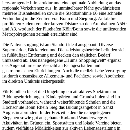
hervorragende Infrastruktur und eine optimale Anbindung an das
regionale Verkehrsnetz aus. In unmittelbarer Nähe gewährleisten
mehrere Bushaltestellen sowie die Stadtbahnlinie 66 eine schnelle
Verbindung in die Zentren von Bonn und Siegburg. Autofahrer
profitieren zudem von der kurzen Distanz zu den Autobahnen A560
und A3, wodurch der Flughafen Köln/Bonn sowie die umliegenden
Metropolregionen zeitnah erreichbar sind.
Die Nahversorgung ist am Standort ideal ausgebaut. Diverse
Supermärkte, Bäckereien und Dienstleistungsbetriebe befinden sich
in fußläufiger Entfernung und decken den täglichen Bedarf
umfassend ab. Das nahegelegene „Huma Shoppingwelt“ ergänzt
das Angebot um eine Vielzahl an Fachgeschäften und
gastronomischen Einrichtungen. Auch die medizinische Versorgung
ist durch ortsansässige Allgemein- und Fachärzte sowie Apotheken
im direkten Umkreis sichergestellt.
Für Familien bietet die Umgebung ein attraktives Spektrum an
Bildungseinrichtungen. Kindergärten und Grundschulen sind im
Stadtteil vorhanden, während weiterführende Schulen und die
Hochschule Bonn-Rhein-Sieg das Bildungsangebot in Sankt
Augustin abrunden. In der Freizeit laden die nahegelegenen
Siegauen sowie gut ausgebaute Rad- und Wanderwege zu
Aktivitäten im Grünen ein. Sportstätten und lokale Vereine bieten
zudem vielfältige Möglichkeiten zur aktiven Lebensgestaltung in