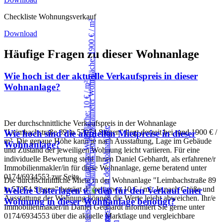
Checkliste Wohnungsverkauf
Download
Häufige Fragen zu dieser Wohnanlage
Wie hoch ist der aktuelle Verkaufspreis in dieser
Wohnanlage?
Der durchschnittliche Verkaufspreis in der Wohnanlage
"Leimbachstraße 89 in 57074 Siegen" liegt derzeit bei rund 1900 € /
Wie hoch sind die aktuellen Mietpreise in dieser
m². Die genaue Höhe kann je nach Ausstattung, Lage im Gebäude
Wohnanlage?
und Zustand der jeweiligen Wohnung leicht variieren. Für eine
individuelle Bewertung steht Ihnen Daniel Gebhardt, als erfahrene/r
Immobilienmakler/in für diese Wohnanlage, gerne beratend unter
0174/6934553 zur Seite.
Die durchschnittliche Miete in der Wohnanlage "Leimbachstraße 89
in 57074 Siegen" beträgt derzeit etwa 10 € / m². Je nach Größe und
Welche Unterlagen werden für den Verkauf einer
Ausstattung der Wohnung können die Werte leicht abweichen. Ihr/e
Wohnung in dieser Wohnanlage benötigt?
Immobilienmakler/in Daniel Gebhardt informiert Sie gerne unter
0174/6934553 über die aktuelle Marktlage und vergleichbare