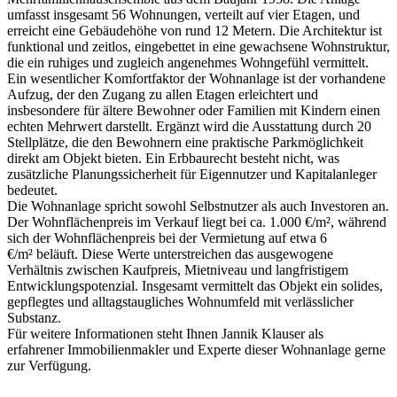
umfasst insgesamt 56 Wohnungen, verteilt auf vier Etagen, und
erreicht eine Gebäudehöhe von rund 12 Metern. Die Architektur ist
funktional und zeitlos, eingebettet in eine gewachsene Wohnstruktur,
die ein ruhiges und zugleich angenehmes Wohngefühl vermittelt.
Ein wesentlicher Komfortfaktor der Wohnanlage ist der vorhandene
Aufzug, der den Zugang zu allen Etagen erleichtert und
insbesondere für ältere Bewohner oder Familien mit Kindern einen
echten Mehrwert darstellt. Ergänzt wird die Ausstattung durch 20
Stellplätze, die den Bewohnern eine praktische Parkmöglichkeit
direkt am Objekt bieten. Ein Erbbaurecht besteht nicht, was
zusätzliche Planungssicherheit für Eigennutzer und Kapitalanleger
bedeutet.
Die Wohnanlage spricht sowohl Selbstnutzer als auch Investoren an.
Der Wohnflächenpreis im Verkauf liegt bei ca. 1.000 €/m², während
sich der Wohnflächenpreis bei der Vermietung auf etwa 6
€/m² beläuft. Diese Werte unterstreichen das ausgewogene
Verhältnis zwischen Kaufpreis, Mietniveau und langfristigem
Entwicklungspotenzial. Insgesamt vermittelt das Objekt ein solides,
gepflegtes und alltagstaugliches Wohnumfeld mit verlässlicher
Substanz.
Für weitere Informationen steht Ihnen Jannik Klauser als
erfahrener Immobilienmakler und Experte dieser Wohnanlage gerne
zur Verfügung.