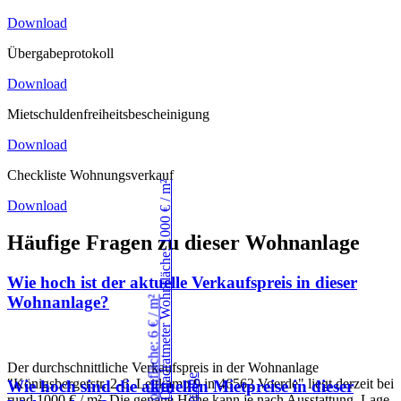
Download
Übergabeprotokoll
Download
Mietschuldenfreiheitsbescheinigung
Download
Checkliste Wohnungsverkauf
Download
Häufige Fragen zu dieser Wohnanlage
Wie hoch ist der aktuelle Verkaufspreis in dieser
Wohnanlage?
Der durchschnittliche Verkaufspreis in der Wohnanlage
"Königsbergerstr. 2-6, Leitkamp 9 in 46562 Voerde" liegt derzeit bei
Wie hoch sind die aktuellen Mietpreise in dieser
rund 1000 € / m². Die genaue Höhe kann je nach Ausstattung, Lage