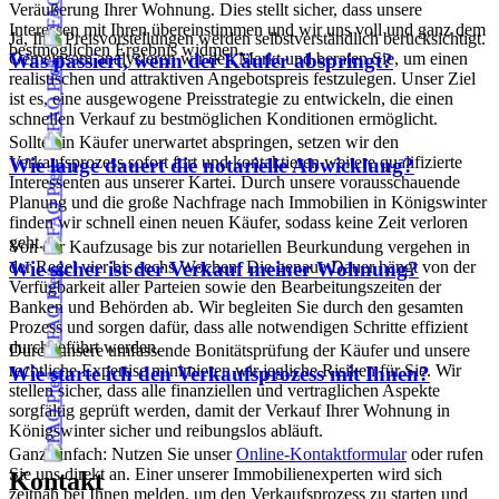
Veräußerung Ihrer Wohnung. Dies stellt sicher, dass unsere
Interessen mit Ihren übereinstimmen und wir uns voll und ganz dem
Ja, Ihre Preisvorstellungen werden selbstverständlich berücksichtigt.
bestmöglichen Ergebnis widmen.
Gemeinsam analysieren wir den Markt und beraten Sie, um einen
Was passiert, wenn der Käufer abspringt?
realistischen und attraktiven Angebotspreis festzulegen. Unser Ziel
ist es, eine ausgewogene Preisstrategie zu entwickeln, die einen
schnellen Verkauf zu bestmöglichen Konditionen ermöglicht.
Sollte ein Käufer unerwartet abspringen, setzen wir den
Verkaufsprozess sofort fort und kontaktieren weitere qualifizierte
Wie lange dauert die notarielle Abwicklung?
Interessenten aus unserer Kartei. Durch unsere vorausschauende
Planung und die große Nachfrage nach Immobilien in Königswinter
finden wir schnell einen neuen Käufer, sodass keine Zeit verloren
geht.
Von der Kaufzusage bis zur notariellen Beurkundung vergehen in
der Regel vier bis sechs Wochen. Die genaue Dauer hängt von der
Wie sicher ist der Verkauf meiner Wohnung?
Verfügbarkeit aller Parteien sowie den Bearbeitungszeiten der
Banken und Behörden ab. Wir begleiten Sie durch den gesamten
Prozess und sorgen dafür, dass alle notwendigen Schritte effizient
durchgeführt werden.
Durch unsere umfassende Bonitätsprüfung der Käufer und unsere
rechtliche Expertise minimieren wir jegliche Risiken für Sie. Wir
Wie starte ich den Verkaufsprozess mit Ihnen?
stellen sicher, dass alle finanziellen und vertraglichen Aspekte
sorgfältig geprüft werden, damit der Verkauf Ihrer Wohnung in
Königswinter sicher und reibungslos abläuft.
Ganz einfach: Nutzen Sie unser
Online-Kontaktformular
oder rufen
Sie uns direkt an. Einer unserer Immobilienexperten wird sich
Kontakt
zeitnah bei Ihnen melden, um den Verkaufsprozess zu starten und