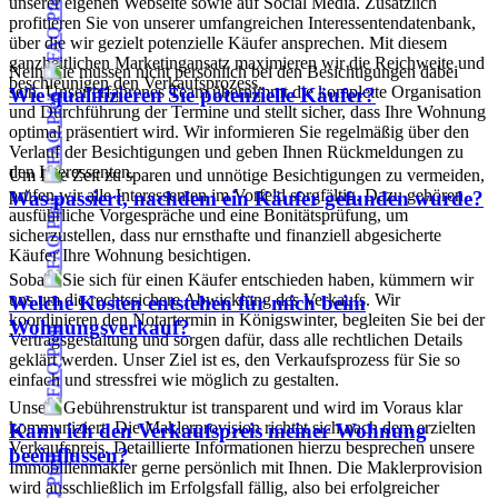
unserer eigenen Webseite sowie auf Social Media. Zusätzlich
profitieren Sie von unserer umfangreichen Interessentendatenbank,
über die wir gezielt potenzielle Käufer ansprechen. Mit diesem
ganzheitlichen Marketingansatz maximieren wir die Reichweite und
Nein, Sie müssen nicht persönlich bei den Besichtigungen dabei
beschleunigen den Verkaufsprozess.
sein. Unser erfahrenes Team übernimmt die komplette Organisation
Wie qualifizieren Sie potenzielle Käufer?
und Durchführung der Termine und stellt sicher, dass Ihre Wohnung
optimal präsentiert wird. Wir informieren Sie regelmäßig über den
Verlauf der Besichtigungen und geben Ihnen Rückmeldungen zu
den Interessenten.
Um Ihre Zeit zu sparen und unnötige Besichtigungen zu vermeiden,
prüfen wir alle Interessenten im Vorfeld sorgfältig. Dazu gehören
Was passiert, nachdem ein Käufer gefunden wurde?
ausführliche Vorgespräche und eine Bonitätsprüfung, um
sicherzustellen, dass nur ernsthafte und finanziell abgesicherte
Käufer Ihre Wohnung besichtigen.
Sobald Sie sich für einen Käufer entschieden haben, kümmern wir
uns um die rechtssichere Abwicklung des Verkaufs. Wir
Welche Kosten entstehen für mich beim
koordinieren den Notartermin in Königswinter, begleiten Sie bei der
Wohnungsverkauf?
Vertragsgestaltung und sorgen dafür, dass alle rechtlichen Details
geklärt werden. Unser Ziel ist es, den Verkaufsprozess für Sie so
einfach und stressfrei wie möglich zu gestalten.
Unsere Gebührenstruktur ist transparent und wird im Voraus klar
kommuniziert. Die Maklerprovision richtet sich nach dem erzielten
Kann ich den Verkaufspreis meiner Wohnung
Verkaufspreis. Detaillierte Informationen hierzu besprechen unsere
beeinflussen?
Immobilienmakler gerne persönlich mit Ihnen. Die Maklerprovision
wird ausschließlich im Erfolgsfall fällig, also bei erfolgreicher