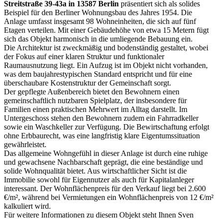
Streitstraße 39-43a in 13587 Berlin
präsentiert sich als solides
Beispiel für den Berliner Wohnungsbau des Jahres 1954. Die
Anlage umfasst insgesamt 98 Wohneinheiten, die sich auf fünf
Etagen verteilen. Mit einer Gebäudehöhe von etwa 15 Metern fügt
sich das Objekt harmonisch in die umliegende Bebauung ein.
Die Architektur ist zweckmäßig und bodenständig gestaltet, wobei
der Fokus auf einer klaren Struktur und funktionaler
Raumausnutzung liegt. Ein Aufzug ist im Objekt nicht vorhanden,
was dem baujahrestypischen Standard entspricht und für eine
überschaubare Kostenstruktur der Gemeinschaft sorgt.
Der gepflegte Außenbereich bietet den Bewohnern einen
gemeinschaftlich nutzbaren Spielplatz, der insbesondere für
Familien einen praktischen Mehrwert im Alltag darstellt. Im
Untergeschoss stehen den Bewohnern zudem ein Fahrradkeller
sowie ein Waschkeller zur Verfügung. Die Bewirtschaftung erfolgt
ohne Erbbaurecht, was eine langfristig klare Eigentumssituation
gewährleistet.
Das allgemeine Wohngefühl in dieser Anlage ist durch eine ruhige
und gewachsene Nachbarschaft geprägt, die eine beständige und
solide Wohnqualität bietet. Aus wirtschaftlicher Sicht ist die
Immobilie sowohl für Eigennutzer als auch für Kapitalanleger
interessant. Der Wohnflächenpreis für den Verkauf liegt bei 2.600
€/m², während bei Vermietungen ein Wohnflächenpreis von 12 €/m²
kalkuliert wird.
Für weitere Informationen zu diesem Objekt steht Ihnen Sven