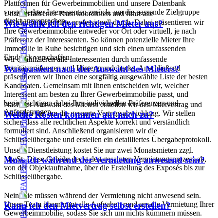
Plattformen für Gewerbeimmobilien und unsere Datenbank
vorgemerkter Interessenten zurück, um die passende Zielgruppe
Unser erfahrenes Team koordiniert und führt alle
direkt anzusprechen.
Besichtigungstermine professionell durch. Dabei präsentieren wir
Wie wähle ich den richtigen Mieter aus?
Ihre Gewerbeimmobilie entweder vor Ort oder virtuell, je nach
Präferenz der Interessenten. So können potenzielle Mieter Ihre
Immobilie in Ruhe besichtigen und sich einen umfassenden
Eindruck verschaffen.
Wir qualifizieren alle Interessenten durch umfassende
Bonitätsprüfungen und Hintergrundchecks. Anschließend
Was passiert nach der Auswahl des Mieters?
präsentieren wir Ihnen eine sorgfältig ausgewählte Liste der besten
Kandidaten. Gemeinsam mit Ihnen entscheiden wir, welcher
Interessent am besten zu Ihrer Gewerbeimmobilie passt, und
berücksichtigen dabei Ihre individuellen Präferenzen und
Nach der Auswahl des Mieters erstellen wir den Mietvertrag und
Anforderungen.
kümmern uns um die gesamte Vertragsabwicklung. Wir stellen
Welche Kosten kommen auf mich zu?
sicher, dass alle rechtlichen Aspekte korrekt und verständlich
formuliert sind. Anschließend organisieren wir die
Schlüsselübergabe und erstellen ein detailliertes Übergabeprotokoll.
Unsere Dienstleistung kostet Sie nur zwei Monatsmieten zzgl.
MwSt. Diese Gebühr deckt den gesamten Vermietungsprozess ab,
Muss ich während der Vermietung anwesend sein?
von der Objektaufnahme, über die Erstellung des Exposés bis zur
Schlüsselübergabe.
Nein, Sie müssen während der Vermietung nicht anwesend sein.
Unser Team übernimmt alle Aufgaben rund um die Vermietung Ihrer
Kann ich den Mietvertrag selbst erstellen?
Gewerbeimmobilie, sodass Sie sich um nichts kümmern müssen.