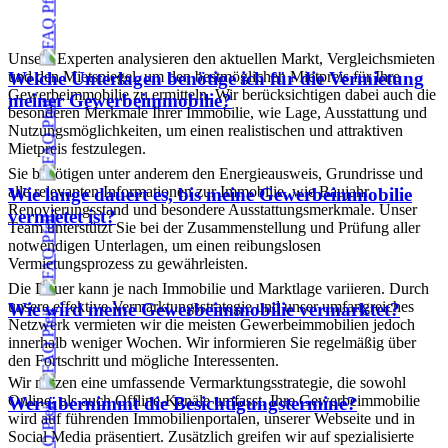
Unsere Experten analysieren den aktuellen Markt, Vergleichsmieten
und den Mietspiegel, um den bestmöglichen Mietpreis für Ihre
Welche Unterlagen benötige ich für die Vermietung
Gewerbeimmobilie zu ermitteln. Wir berücksichtigen dabei auch die
meiner Gewerbeimmobilie?
besonderen Merkmale Ihrer Immobilie, wie Lage, Ausstattung und
Nutzungsmöglichkeiten, um einen realistischen und attraktiven
Mietpreis festzulegen.
Sie benötigen unter anderem den Energieausweis, Grundrisse und
alle relevanten Informationen zur Immobilie, wie Baujahr,
Wie lange dauert es, bis meine Gewerbeimmobilie
Renovierungsstand und besondere Ausstattungsmerkmale. Unser
vermietet ist?
Team unterstützt Sie bei der Zusammenstellung und Prüfung aller
notwendigen Unterlagen, um einen reibungslosen
Vermietungsprozess zu gewährleisten.
Die Dauer kann je nach Immobilie und Marktlage variieren. Durch
unsere effektive Vermarktungsstrategie und unser umfangreiches
Wie wird meine Gewerbeimmobilie vermarktet?
Netzwerk vermieten wir die meisten Gewerbeimmobilien jedoch
innerhalb weniger Wochen. Wir informieren Sie regelmäßig über
den Fortschritt und mögliche Interessenten.
Wir nutzen eine umfassende Vermarktungsstrategie, die sowohl
Online- als auch Offline-Kanäle umfasst. Ihre Gewerbeimmobilie
Wer übernimmt die Besichtigungstermine?
wird auf führenden Immobilienportalen, unserer Webseite und in
Social Media präsentiert. Zusätzlich greifen wir auf spezialisierte