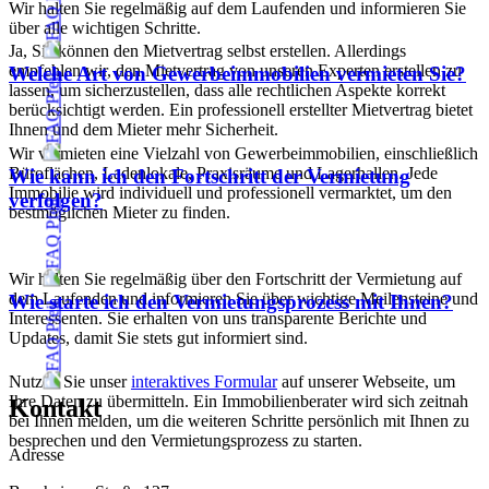
Wir halten Sie regelmäßig auf dem Laufenden und informieren Sie
über alle wichtigen Schritte.
Ja, Sie können den Mietvertrag selbst erstellen. Allerdings
empfehlen wir, den Mietvertrag von unseren Experten erstellen zu
Welche Art von Gewerbeimmobilien vermieten Sie?
lassen, um sicherzustellen, dass alle rechtlichen Aspekte korrekt
berücksichtigt werden. Ein professionell erstellter Mietvertrag bietet
Ihnen und dem Mieter mehr Sicherheit.
Wir vermieten eine Vielzahl von Gewerbeimmobilien, einschließlich
Büroflächen, Ladenlokale, Praxisräume und Lagerhallen. Jede
Wie kann ich den Fortschritt der Vermietung
Immobilie wird individuell und professionell vermarktet, um den
verfolgen?
bestmöglichen Mieter zu finden.
Wir halten Sie regelmäßig über den Fortschritt der Vermietung auf
dem Laufenden und informieren Sie über wichtige Meilensteine und
Wie starte ich den Vermietungsprozess mit Ihnen?
Interessenten. Sie erhalten von uns transparente Berichte und
Updates, damit Sie stets gut informiert sind.
Nutzen Sie unser
interaktives Formular
auf unserer Webseite, um
Ihre Daten zu übermitteln. Ein Immobilienberater wird sich zeitnah
Kontakt
bei Ihnen melden, um die weiteren Schritte persönlich mit Ihnen zu
besprechen und den Vermietungsprozess zu starten.
Adresse