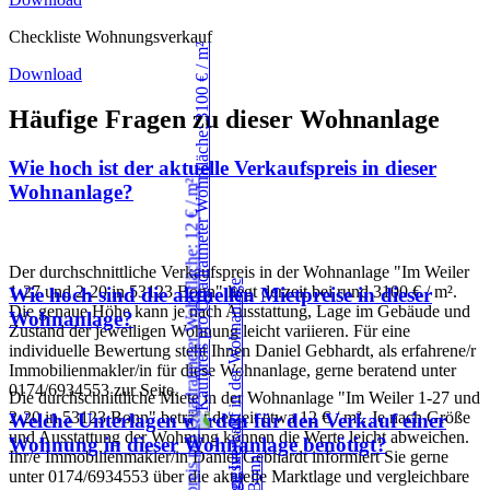
Checkliste Wohnungsverkauf
Download
Häufige Fragen zu dieser Wohnanlage
Wie hoch ist der aktuelle Verkaufspreis in dieser
Wohnanlage?
Der durchschnittliche Verkaufspreis in der Wohnanlage "Im Weiler
1-27 und 2-20 in 53123 Bonn" liegt derzeit bei rund 3100 € / m².
Wie hoch sind die aktuellen Mietpreise in dieser
Die genaue Höhe kann je nach Ausstattung, Lage im Gebäude und
Wohnanlage?
Zustand der jeweiligen Wohnung leicht variieren. Für eine
individuelle Bewertung steht Ihnen Daniel Gebhardt, als erfahrene/r
Immobilienmakler/in für diese Wohnanlage, gerne beratend unter
0174/6934553 zur Seite.
Die durchschnittliche Miete in der Wohnanlage "Im Weiler 1-27 und
2-20 in 53123 Bonn" beträgt derzeit etwa 12 € / m². Je nach Größe
Welche Unterlagen werden für den Verkauf einer
und Ausstattung der Wohnung können die Werte leicht abweichen.
Wohnung in dieser Wohnanlage benötigt?
Ihr/e Immobilienmakler/in Daniel Gebhardt informiert Sie gerne
unter 0174/6934553 über die aktuelle Marktlage und vergleichbare