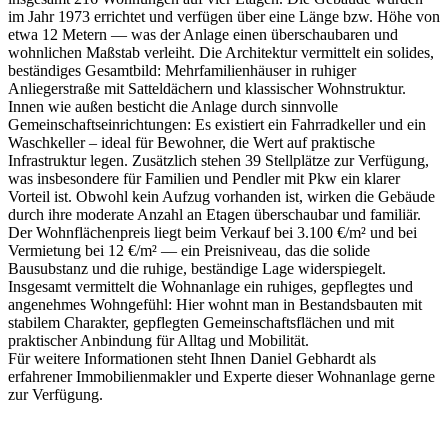
im Jahr 1973 errichtet und verfügen über eine Länge bzw. Höhe von
etwa 12 Metern — was der Anlage einen überschaubaren und
wohnlichen Maßstab verleiht. Die Architektur vermittelt ein solides,
beständiges Gesamtbild: Mehrfamilienhäuser in ruhiger
Anliegerstraße mit Satteldächern und klassischer Wohnstruktur.
Innen wie außen besticht die Anlage durch sinnvolle
Gemeinschaftseinrichtungen: Es existiert ein Fahrradkeller und ein
Waschkeller – ideal für Bewohner, die Wert auf praktische
Infrastruktur legen. Zusätzlich stehen 39 Stellplätze zur Verfügung,
was insbesondere für Familien und Pendler mit Pkw ein klarer
Vorteil ist. Obwohl kein Aufzug vorhanden ist, wirken die Gebäude
durch ihre moderate Anzahl an Etagen überschaubar und familiär.
Der Wohnflächenpreis liegt beim Verkauf bei 3.100 €/m² und bei
Vermietung bei 12 €/m² — ein Preisniveau, das die solide
Bausubstanz und die ruhige, beständige Lage widerspiegelt.
Insgesamt vermittelt die Wohnanlage ein ruhiges, gepflegtes und
angenehmes Wohngefühl: Hier wohnt man in Bestandsbauten mit
stabilem Charakter, gepflegten Gemeinschaftsflächen und mit
praktischer Anbindung für Alltag und Mobilität.
Für weitere Informationen steht Ihnen Daniel Gebhardt als
erfahrener Immobilienmakler und Experte dieser Wohnanlage gerne
zur Verfügung.