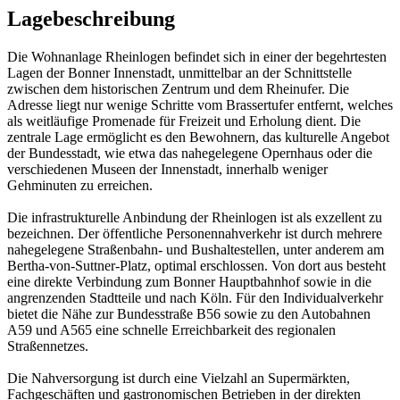
Lagebeschreibung
Die Wohnanlage Rheinlogen befindet sich in einer der begehrtesten
Lagen der Bonner Innenstadt, unmittelbar an der Schnittstelle
zwischen dem historischen Zentrum und dem Rheinufer. Die
Adresse liegt nur wenige Schritte vom Brassertufer entfernt, welches
als weitläufige Promenade für Freizeit und Erholung dient. Die
zentrale Lage ermöglicht es den Bewohnern, das kulturelle Angebot
der Bundesstadt, wie etwa das nahegelegene Opernhaus oder die
verschiedenen Museen der Innenstadt, innerhalb weniger
Gehminuten zu erreichen.
Die infrastrukturelle Anbindung der Rheinlogen ist als exzellent zu
bezeichnen. Der öffentliche Personennahverkehr ist durch mehrere
nahegelegene Straßenbahn- und Bushaltestellen, unter anderem am
Bertha-von-Suttner-Platz, optimal erschlossen. Von dort aus besteht
eine direkte Verbindung zum Bonner Hauptbahnhof sowie in die
angrenzenden Stadtteile und nach Köln. Für den Individualverkehr
bietet die Nähe zur Bundesstraße B56 sowie zu den Autobahnen
A59 und A565 eine schnelle Erreichbarkeit des regionalen
Straßennetzes.
Die Nahversorgung ist durch eine Vielzahl an Supermärkten,
Fachgeschäften und gastronomischen Betrieben in der direkten