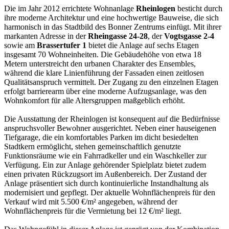
Die im Jahr 2012 errichtete Wohnanlage
Rheinlogen
besticht durch
ihre moderne Architektur und eine hochwertige Bauweise, die sich
harmonisch in das Stadtbild des Bonner Zentrums einfügt. Mit ihrer
markanten Adresse in der
Rheingasse 24-28
, der
Vogtsgasse 2-4
sowie am
Brassertufer 1
bietet die Anlage auf sechs Etagen
insgesamt 70 Wohneinheiten. Die Gebäudehöhe von etwa 18
Metern unterstreicht den urbanen Charakter des Ensembles,
während die klare Linienführung der Fassaden einen zeitlosen
Qualitätsanspruch vermittelt. Der Zugang zu den einzelnen Etagen
erfolgt barrierearm über eine moderne Aufzugsanlage, was den
Wohnkomfort für alle Altersgruppen maßgeblich erhöht.
Die Ausstattung der Rheinlogen ist konsequent auf die Bedürfnisse
anspruchsvoller Bewohner ausgerichtet. Neben einer hauseigenen
Tiefgarage, die ein komfortables Parken im dicht besiedelten
Stadtkern ermöglicht, stehen gemeinschaftlich genutzte
Funktionsräume wie ein Fahrradkeller und ein Waschkeller zur
Verfügung. Ein zur Anlage gehörender Spielplatz bietet zudem
einen privaten Rückzugsort im Außenbereich. Der Zustand der
Anlage präsentiert sich durch kontinuierliche Instandhaltung als
modernisiert und gepflegt. Der aktuelle Wohnflächenpreis für den
Verkauf wird mit 5.500 €/m² angegeben, während der
Wohnflächenpreis für die Vermietung bei 12 €/m² liegt.