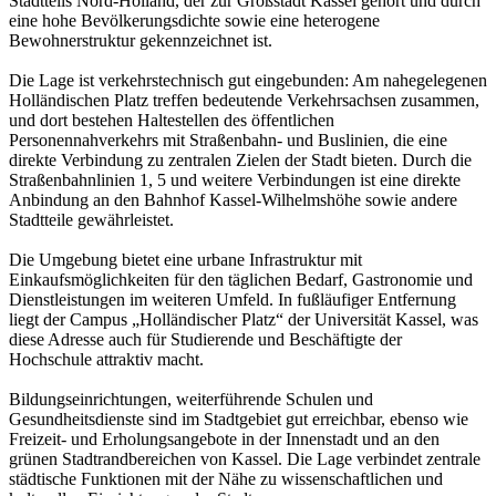
Stadtteils Nord-Holland, der zur Großstadt Kassel gehört und durch
eine hohe Bevölkerungsdichte sowie eine heterogene
Bewohnerstruktur gekennzeichnet ist.
Die Lage ist verkehrstechnisch gut eingebunden: Am nahegelegenen
Holländischen Platz treffen bedeutende Verkehrsachsen zusammen,
und dort bestehen Haltestellen des öffentlichen
Personennahverkehrs mit Straßenbahn- und Buslinien, die eine
direkte Verbindung zu zentralen Zielen der Stadt bieten. Durch die
Straßenbahnlinien 1, 5 und weitere Verbindungen ist eine direkte
Anbindung an den Bahnhof Kassel-Wilhelmshöhe sowie andere
Stadtteile gewährleistet.
Die Umgebung bietet eine urbane Infrastruktur mit
Einkaufsmöglichkeiten für den täglichen Bedarf, Gastronomie und
Dienstleistungen im weiteren Umfeld. In fußläufiger Entfernung
liegt der Campus „Holländischer Platz“ der Universität Kassel, was
diese Adresse auch für Studierende und Beschäftigte der
Hochschule attraktiv macht.
Bildungseinrichtungen, weiterführende Schulen und
Gesundheitsdienste sind im Stadtgebiet gut erreichbar, ebenso wie
Freizeit- und Erholungsangebote in der Innenstadt und an den
grünen Stadtrandbereichen von Kassel. Die Lage verbindet zentrale
städtische Funktionen mit der Nähe zu wissenschaftlichen und