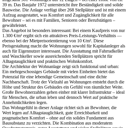
39 m. Das Baujahr 1972 unterstreicht ihre Beständigkeit und solide
Bauweise. Die Anlage verfügt über 268 Stellplätze und ist mit einem
Aufzug ausgestattet, was Komfort und Zugänglichkeit für alle
Bewohner – sei es mit Familien, Senioren oder Berufstätigen –
gewährleistet.
Das Angebot ist besonders interessant: Bei einem Kaufpreis von nur
1.300 €/m² ergibt sich ein attraktives Preis-Leistungs-Verhältnis —
ebenso bei der Mietpreisorientierung von 10 €/m². Diese
Preisgestaltung macht die Wohnungen sowohl für Kapitalanleger als
auch für Eigennutzer interessant. Die Ausstattung mit Fahrradkeller
und Waschkeller sowie ausreichenden Stellplätzen spricht für
Alltagstauglichkeit und praktischen Wohnkomfort.
Die Architektur der Wohnanlage zeigt sich funktional und urban:
Ein mehrgeschossiges Gebäude mit vielen Einheiten bietet das
Potenzial für eine lebendige Gemeinschaft und eine dichte
Nachbarschaft. Trotz der Vielzahl an Wohnungen entsteht durch die
Höhe und Struktur des Gebäudes ein Gefühl von räumlicher Weite.
Große Bewohnerzahlen gehen einher mit klarer Infrastruktur – ideal
für Menschen, die urban leben und dennoch Wert auf praktische
Annehmlichkeiten legen.
Das Wohngefühl in dieser Anlage richtet sich an Bewohner, die
Wert legen auf Alltagstauglichkeit, gute Erreichbarkeit und
pragmatischen Komfort – ohne auf ein solides Fundament aus
Bausubstanz zu verzichten. Die Kombination aus moderatem