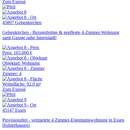
Zum Exposé
45897 Gelsenkirchen
Gelsenkirchen - Bezugsfertige & gepflegte 4-Zimmer-Wohnung
samt Garage nahe Innenstadt!
Preis: 165.000 €
Objektart: Wohnung
Zimmer: 4
Wohnfläche: 92.0 m²
Zum Exposé
45147 Essen
Provisionsfrei - vermietete 4 Zimmer-Eigentumswohnung in Essen
Holsterhausen!