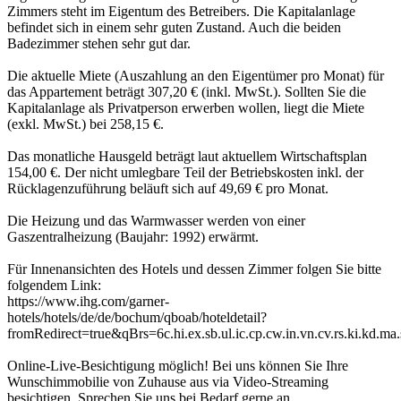
Zimmers steht im Eigentum des Betreibers. Die Kapitalanlage
befindet sich in einem sehr guten Zustand. Auch die beiden
Badezimmer stehen sehr gut dar.
Die aktuelle Miete (Auszahlung an den Eigentümer pro Monat) für
das Appartement beträgt 307,20 € (inkl. MwSt.). Sollten Sie die
Kapitalanlage als Privatperson erwerben wollen, liegt die Miete
(exkl. MwSt.) bei 258,15 €.
Das monatliche Hausgeld beträgt laut aktuellem Wirtschaftsplan
154,00 €. Der nicht umlegbare Teil der Betriebskosten inkl. der
Rücklagenzuführung beläuft sich auf 49,69 € pro Monat.
Die Heizung und das Warmwasser werden von einer
Gaszentralheizung (Baujahr: 1992) erwärmt.
Für Innenansichten des Hotels und dessen Zimmer folgen Sie bitte
folgendem Link:
https://www.ihg.com/garner-
hotels/hotels/de/de/bochum/qboab/hoteldetail?
fromRedirect=true&qBrs=6c.hi.ex.sb.ul.ic.cp.cw.in.vn.cv
Online-Live-Besichtigung möglich! Bei uns können Sie Ihre
Wunschimmobilie von Zuhause aus via Video-Streaming
besichtigen. Sprechen Sie uns bei Bedarf gerne an.