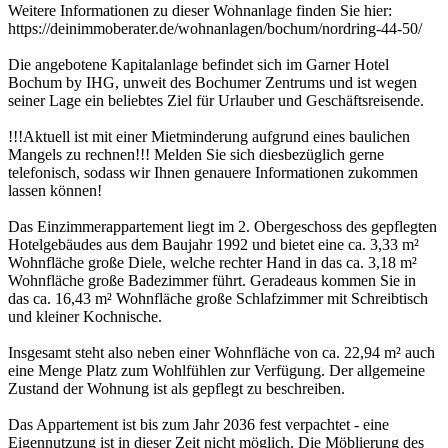
Weitere Informationen zu dieser Wohnanlage finden Sie hier:
https://deinimmoberater.de/wohnanlagen/bochum/nordring-44-50/
Die angebotene Kapitalanlage befindet sich im Garner Hotel
Bochum by IHG, unweit des Bochumer Zentrums und ist wegen
seiner Lage ein beliebtes Ziel für Urlauber und Geschäftsreisende.
!!!Aktuell ist mit einer Mietminderung aufgrund eines baulichen
Mangels zu rechnen!!! Melden Sie sich diesbezüglich gerne
telefonisch, sodass wir Ihnen genauere Informationen zukommen
lassen können!
Das Einzimmerappartement liegt im 2. Obergeschoss des gepflegten
Hotelgebäudes aus dem Baujahr 1992 und bietet eine ca. 3,33 m²
Wohnfläche große Diele, welche rechter Hand in das ca. 3,18 m²
Wohnfläche große Badezimmer führt. Geradeaus kommen Sie in
das ca. 16,43 m² Wohnfläche große Schlafzimmer mit Schreibtisch
und kleiner Kochnische.
Insgesamt steht also neben einer Wohnfläche von ca. 22,94 m² auch
eine Menge Platz zum Wohlfühlen zur Verfügung. Der allgemeine
Zustand der Wohnung ist als gepflegt zu beschreiben.
Das Appartement ist bis zum Jahr 2036 fest verpachtet - eine
Eigennutzung ist in dieser Zeit nicht möglich. Die Möblierung des