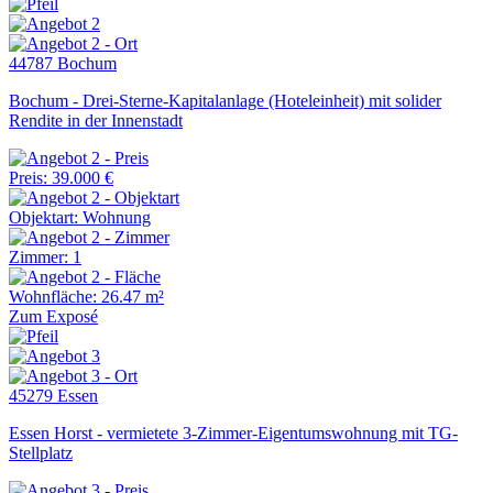
44787 Bochum
Bochum - Drei-Sterne-Kapitalanlage (Hoteleinheit) mit solider
Rendite in der Innenstadt
Preis: 39.000 €
Objektart: Wohnung
Zimmer: 1
Wohnfläche: 26.47 m²
Zum Exposé
45279 Essen
Essen Horst - vermietete 3-Zimmer-Eigentumswohnung mit TG-
Stellplatz