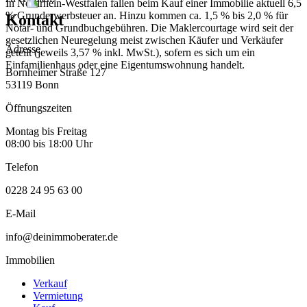
In Nordrhein-Westfalen fallen beim Kauf einer Immobilie aktuell 6,5
% Grunderwerbsteuer an. Hinzu kommen ca. 1,5 % bis 2,0 % für
Kontakt
Notar- und Grundbuchgebühren. Die Maklercourtage wird seit der
gesetzlichen Neuregelung meist zwischen Käufer und Verkäufer
Adresse
geteilt (jeweils 3,57 % inkl. MwSt.), sofern es sich um ein
Einfamilienhaus oder eine Eigentumswohnung handelt.
Bornheimer Straße 127
53119 Bonn
Öffnungszeiten
Montag bis Freitag
08:00 bis 18:00 Uhr
Telefon
0228 24 95 63 00
E-Mail
info@deinimmoberater.de
Immobilien
Verkauf
Vermietung